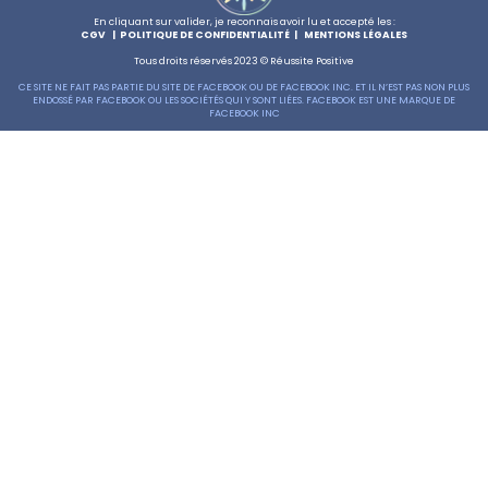
En cliquant sur valider, je reconnais avoir lu et accepté les :
CGV
|
POLITIQUE DE CONFIDENTIALITÉ
|
MENTIONS LÉGALES
Tous droits réservés 2023 © Réussite Positive
CE SITE NE FAIT PAS PARTIE DU SITE DE FACEBOOK OU DE FACEBOOK INC. ET IL N’EST PAS NON PLUS
ENDOSSÉ PAR FACEBOOK OU LES SOCIÉTÉS QUI Y SONT LIÉES. FACEBOOK EST UNE MARQUE DE
FACEBOOK INC