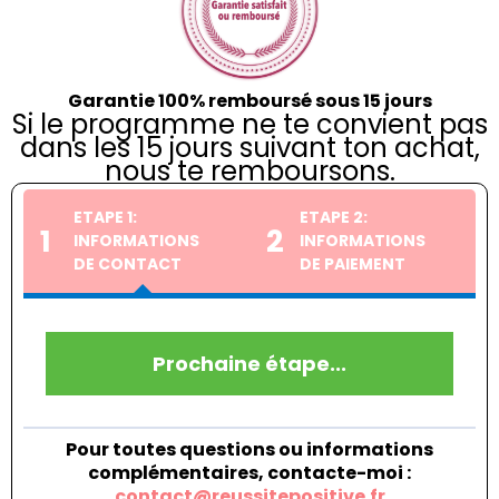
Garantie 100% remboursé sous 15 jours
Si le programme ne te convient pas
dans les 15 jours suivant ton achat,
nous te remboursons.
ETAPE 1:
ETAPE 2:
1
2
INFORMATIONS
INFORMATIONS
DE CONTACT
DE PAIEMENT
Prochaine étape...
Pour toutes questions ou informations
complémentaires, contacte-moi :
contact@reussitepositive.fr