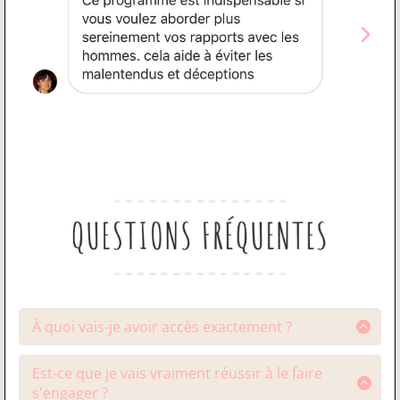
À quoi vais-je avoir accès exactement ?
Tu auras accès à des coaching vidéos qui seront
débloquées instantanément.
Est-ce que je vais vraiment réussir à le faire
s'engager ?