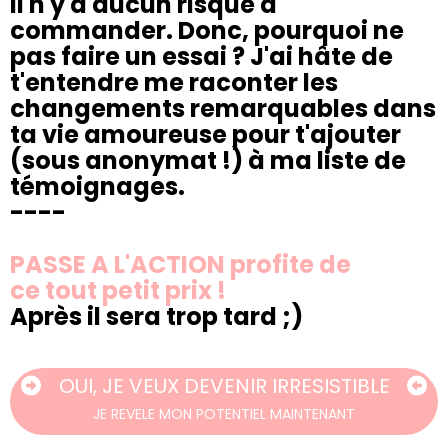
Il n'y a aucun risque à
commander. Donc, pourquoi ne
pas faire un essai ? J'ai hâte de
t'entendre me raconter les
changements remarquables dans
ta vie amoureuse pour t'ajouter
(sous anonymat !) à ma liste de
témoignages.
----
PASSE A L'ACTION profite de
ce tout petit prix !
Après il sera trop tard ;)
OUI, JE VEUX DEVENIR IRRESISTIBLE
JE REVELE MON POTENTIEL MAINTENANT