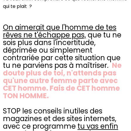
qui te plait ?
On aimerait que l'homme de tes
rêves ne t'échappe pas,
que tu ne
sois plus dans l'incertitude,
déprimée ou simplement
contrariée par cette situation que
tu ne parviens pas à maîtriser.
Ne
doute plus de toi, n'attends pas
qu'une autre femme parte avec
CET homme. Fais de CET homme
TON HOMME.
STOP les conseils inutiles des
magazines et des sites internets,
avec ce programme
tu vas enfin