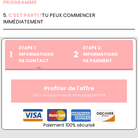
PROGRAMME
5.
C'EST PARTI !
TU PEUX COMMENCER
IMMÉDIATEMENT
ETAPE 1:
ETAPE 2:
1
2
INFORMATIONS
INFORMATIONS
DE CONTACT
DE PAIEMENT
Profiter de l'offre
OUI ! Je veux recevoir mon programme
Paiement 100% sécurisé