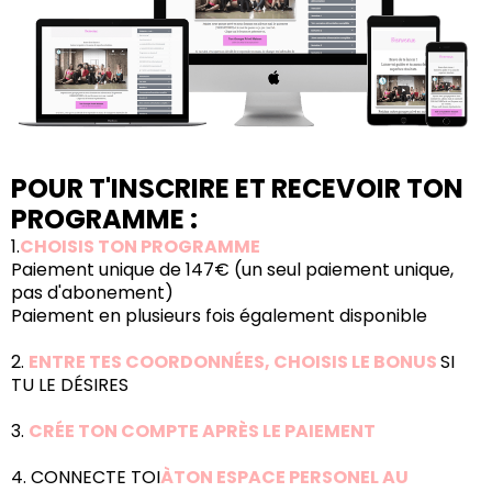
POUR T'INSCRIRE ET RECEVOIR TON
PROGRAMME :
1.
CHOISIS TON PROGRAMME
Paiement unique de 147€ (un seul paiement unique,
pas d'abonement)
Paiement en plusieurs fois également disponible
2.
ENTRE TES COORDONNÉES, CHOISIS LE BONUS
SI
TU LE DÉSIRES
3.
CRÉE TON COMPTE APRÈS LE PAIEMENT
4. CONNECTE TOI
ÀTON ESPACE PERSONEL AU