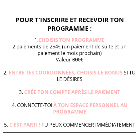
POUR T'INSCRIRE ET RECEVOIR TON
PROGRAMME :
1.
CHOISIS TON PROGRAMME
2 paiements de 254€ (un paiement de suite et un
paiement le mois prochain)
Valeur
800€
2.
ENTRE TES COORDONNÉES, CHOISIS LE BONUS
SI TU
LE DÉSIRES
3.
CRÉE TON COMPTE APRÈS LE PAIEMENT
4. CONNECTE-TOI
À TON ESPACE PERSONNEL AU
PROGRAMME
5.
C'EST PARTI !
TU PEUX COMMENCER IMMÉDIATEMENT