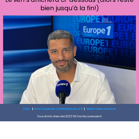
bien jusqu’à la fin!)
CGV
|
POLITIQUE DE CONFIDENTIALITÉ
|
MENTIONS LÉGALES
Tous droits réservés 2023 ©Charles Lovecoach