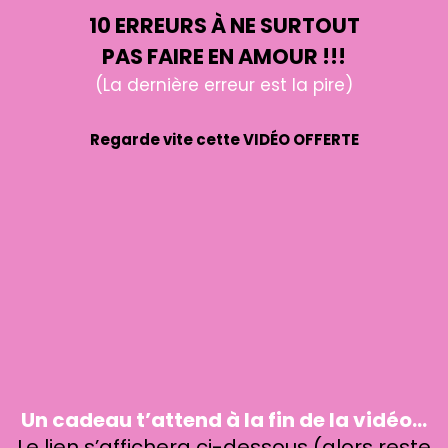
10 ERREURS À NE SURTOUT
PAS FAIRE EN AMOUR !!!
(La dernière erreur est la pire)
Regarde vite cette VIDÉO OFFERTE
Un cadeau t’attend à la fin de la vidéo…
Le lien s’affichera ci-dessous (alors reste