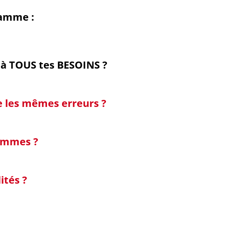
ramme :
à TOUS tes BESOINS ?
e les mêmes erreurs ?
femmes ?
ités ?