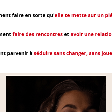
nt faire en sorte qu'
elle te mette sur un pi
ment
faire des rencontres
et
avoir une relati
nt parvenir à
séduire sans changer, sans joue