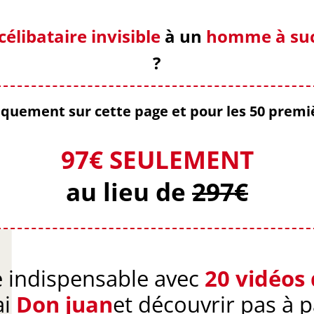
célibataire invisible
à un
homme à su
?
niquement sur cette page et pour les 50 pre
97€ SEULEMENT
au lieu de
297€
indispensable avec
20 vidéos
ai
Don juan
et découvrir pas à