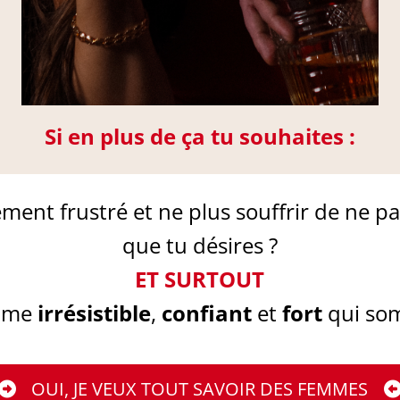
Si en plus de ça tu souhaites :
ment frustré et ne plus souffrir de ne pa
que tu désires ?
ET SURTOUT
omme
irrésistible
,
confiant
et
fort
qui som
OUI, JE VEUX TOUT SAVOIR DES FEMMES