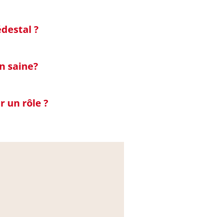
édestal ?
on saine?
r un rôle ?