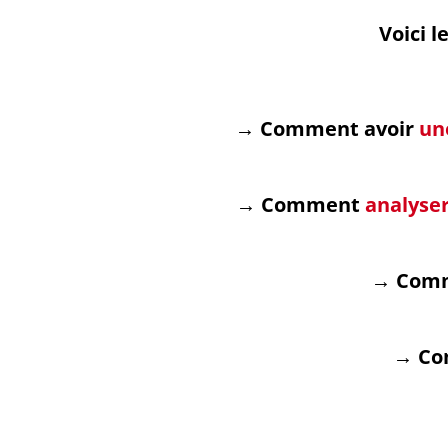
Voici 
→ Comment avoir
un
→ Comment
analyse
→ Comm
→ Co