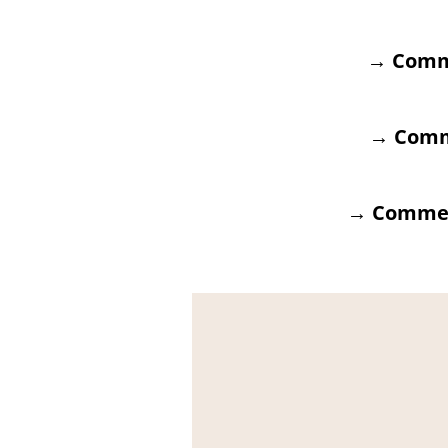
→ Comme
→ Com
→ ​Comme