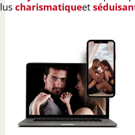
lus
charismatique
et
séduisan