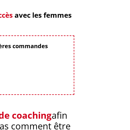
ccès
avec les femmes
mières commandes
 de coaching
afin
 pas comment être