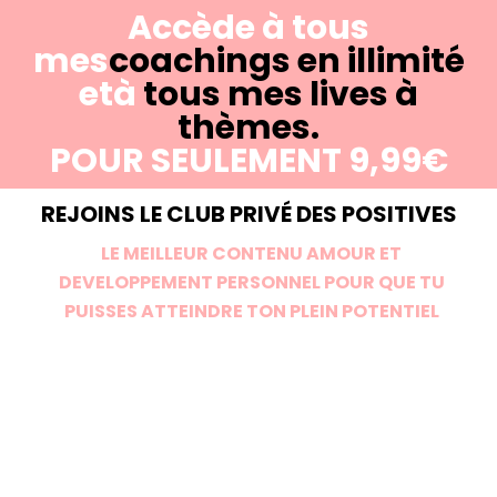
Accède à tous
mes
coachings en illimité
età
tous mes lives à
thèmes.
POUR SEULEMENT 9,99€
REJOINS LE CLUB PRIVÉ DES POSITIVES
LE MEILLEUR CONTENU AMOUR ET
DEVELOPPEMENT PERSONNEL POUR QUE TU
PUISSES ATTEINDRE TON PLEIN POTENTIEL