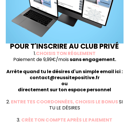
POUR T'INSCRIRE AU CLUB PRIVÉ
1.
CHOISIS TON RÉGLEMENT
Paiement de 9,99€/mois
sans engagement.
Arrête quand tu le désires d'un simple email ici :
contact@reussitepositive.fr
ou
directement sur ton espace personnel
2.
ENTRE TES COORDONNÉES, CHOISIS LE BONUS
SI
TU LE DÉSIRES
3.
CRÉE TON COMPTE APRÈS LE PAIEMENT