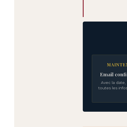
MAINTE
Email conf
Avec la date, 
toutes les info