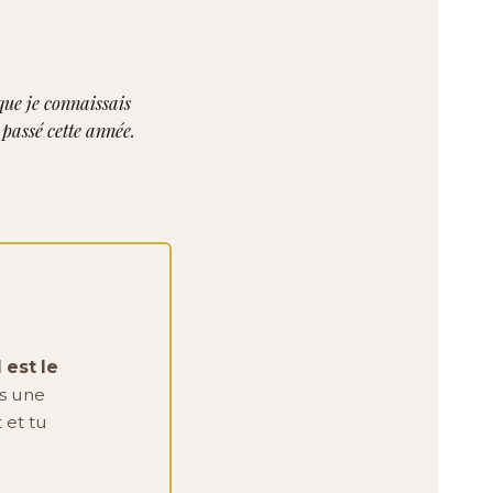
que je connaissais
i passé cette année.
 est le
s une
 et tu