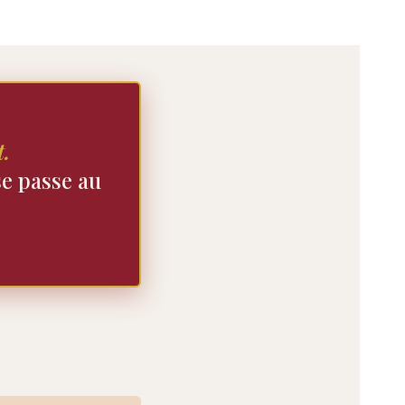
t.
se passe au