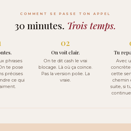
COMMENT SE PASSE TON APPEL
30 minutes.
Trois temps.
1
02
ntes.
On voit clair.
Tu rep
ux phrases
On te dit cash le vrai
Avec 
 On te pose
blocage. Là où ça coince.
concrète
ns précises
Pas la version polie. La
cette se
dre ce qui
vraie.
chemin c
raiment.
suite, si 
continu