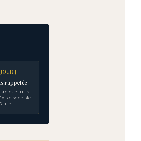
 JOUR J
as rappelée
heure que tu as
Sois disponible
0 min.