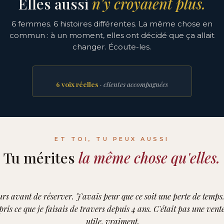
Elles aussi
n'y croyaient plus.
6 femmes. 6 histoires différentes. La même chose en
commun : à un moment, elles ont décidé que ça allait
changer. Écoute-les.
6 voix réelles
· clientes accompagnées
ET TOI, TU PEUX AUSSI
Tu mérites
la même chose qu'elles.
ours avant de réserver. J'avais peur que ce soit une perte de temps.
ris ce que je faisais de travers depuis 4 ans. C'était pas une vente
utile, vraiment.