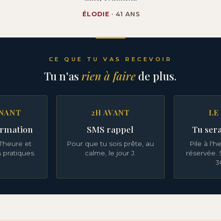
ÉLODIE
· 41 ANS
CE QUE TU VAS RECEVOIR
Tu n'as
rien à faire
de plus.
NANT
2H AVANT
LE
irmation
SMS rappel
Tu ser
l'heure et
Pour que tu sois prête, au
Pile à l'
s pratiques.
calme, le jour J.
réservée. 
3