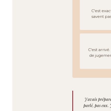
C'est exac
savent pa
C'est arrivé
de jugement
J'avais préparé
parlé, pas eux. 