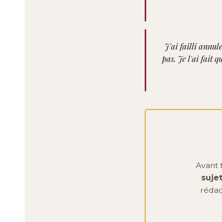
J'ai failli annul
pas. Je l'ai fait 
Avant 
suje
rédac