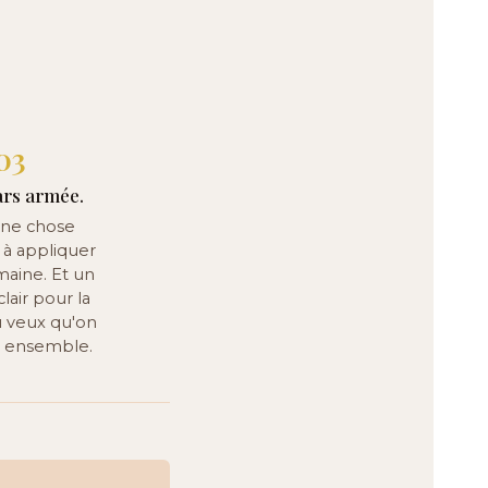
03
ars armée.
une chose
 à appliquer
maine. Et un
lair pour la
tu veux qu'on
e ensemble.