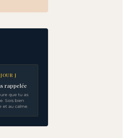
 JOUR J
as rappelée
heure que tu as
e. Sois bien
e et au calme.