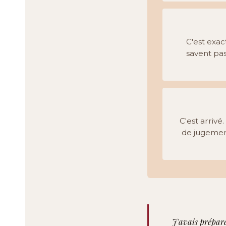
C'est exac
savent pa
C'est arrivé
de jugement
J'avais préparé