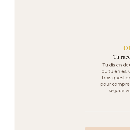
0
Tu raco
Tu dis en de
où tu en es.
trois questio
pour compren
se joue v