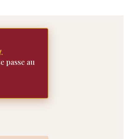
t.
se passe au