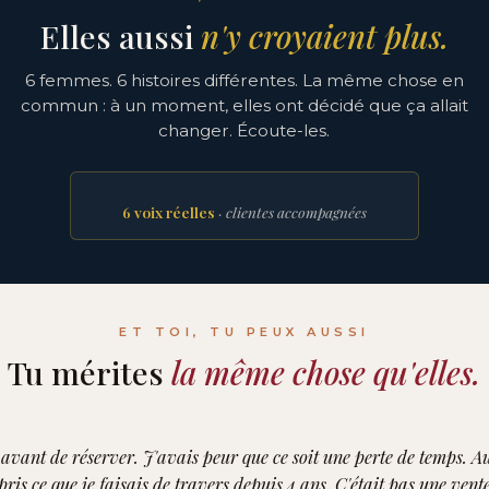
Elles aussi
n'y croyaient plus.
6 femmes. 6 histoires différentes. La même chose en
commun : à un moment, elles ont décidé que ça allait
changer. Écoute-les.
6 voix réelles
· clientes accompagnées
ET TOI, TU PEUX AUSSI
Tu mérites
la même chose qu'elles.
s avant de réserver. J'avais peur que ce soit une perte de temps. A
ris ce que je faisais de travers depuis 4 ans. C'était pas une vente