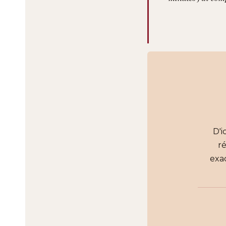
D'i
ré
exa