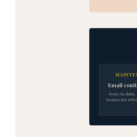
MAINTE
Email conf
Avec la date, 
toutes les info