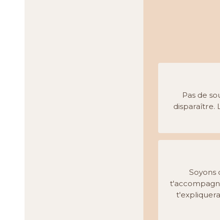
Pas de sou
disparaître.
Soyons c
t'accompagner
t'expliquer