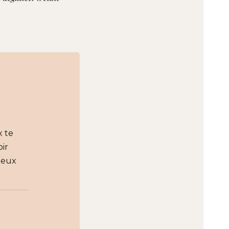
 te
oir
peux