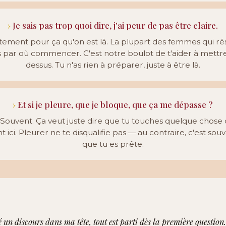
Je sais pas trop quoi dire, j'ai peur de pas être claire.
tement pour ça qu'on est là. La plupart des femmes qui r
s par où commencer. C'est notre boulot de t'aider à mettr
dessus. Tu n'as rien à préparer, juste à être là.
Et si je pleure, que je bloque, que ça me dépasse ?
. Souvent. Ça veut juste dire que tu touches quelque chose 
 ici. Pleurer ne te disqualifie pas — au contraire, c'est souv
que tu es prête.
 un discours dans ma tête, tout est parti dès la première question.