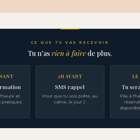
CE QUE TU VAS RECEVOIR
Tu n'as
rien à faire
de plus.
NANT
2H AVANT
LE
irmation
SMS rappel
Tu ser
l'heure et
Pour que tu sois prête, au
Pile à l'
s pratiques.
calme, le jour J.
réservé
disponibl