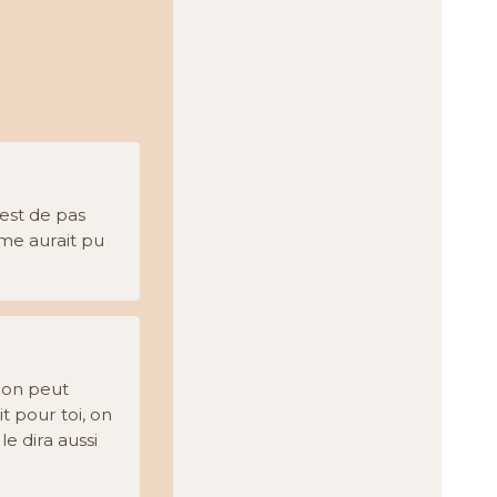
'est de pas
mme aurait pu
i on peut
t pour toi, on
e dira aussi