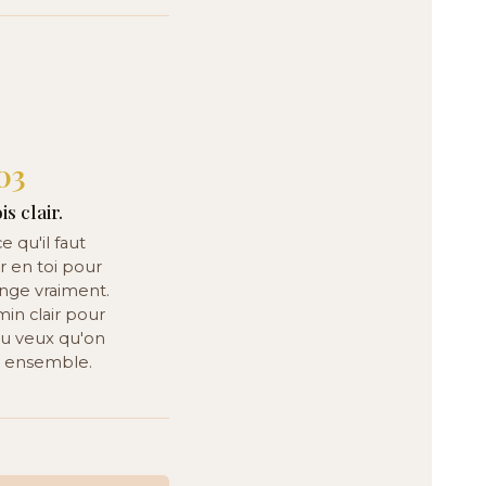
03
is clair.
e qu'il faut
 en toi pour
nge vraiment.
in clair pour
i tu veux qu'on
e ensemble.