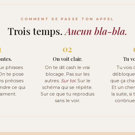
COMMENT SE PASSE TON APPEL
Trois temps.
Aucun bla-bla.
1
02
ntes.
On voit clair.
Tu vo
ux phrases
On te dit cash le vrai
Tu vois c
 On te pose
blocage. Pas sur les
débloquer
ns précises
autres.
Sur toi.
Sur le
que ça cha
dre ce qui
schéma qui se répète.
Et un chem
raiment.
Sur ce que tu reproduis
la suite, s
sans le voir.
continu