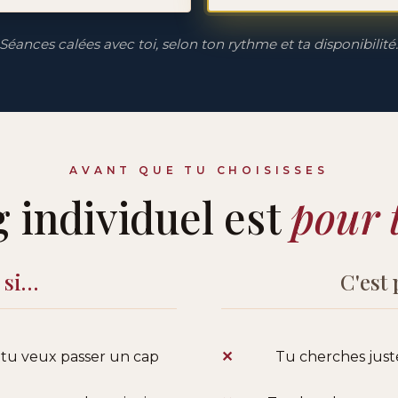
Séances calées avec toi, selon ton rythme et ta disponibilité
AVANT QUE TU CHOISISSES
 individuel est
pour 
i si…
C'est 
t tu veux passer un cap
Tu cherches just