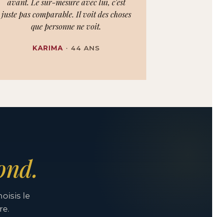
avant. Le sur-mesure avec lui, c'est
juste pas comparable. Il voit des choses
que personne ne voit.
KARIMA
· 44 ANS
ond.
isis le
re.