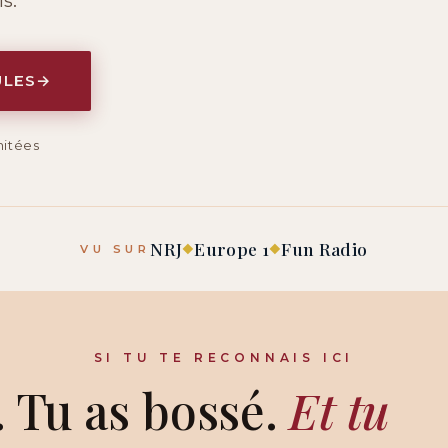
s.
ULES
mitées
NRJ
Europe 1
Fun Radio
VU SUR
◆
◆
SI TU TE RECONNAIS ICI
. Tu as bossé.
Et tu