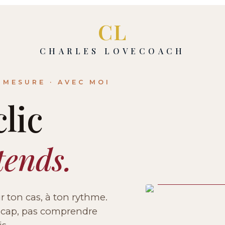
CL
CHARLES LOVECOACH
-MESURE · AVEC MOI
lic
tends.
Le sur-mesure
r ton cas, à ton rythme.
n cap, pas comprendre