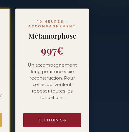
10 HEURES ·
ACCOMPAGNEMENT
Métamorphose
997€
Un accompagnement
long pour une vraie
reconstruction. Pour
celles qui veulent
reposer toutes les
r
fondations.
JE CHOISIS