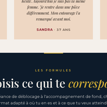
hésité. Aujourd'hui je suis pas la même
femme. Je rentre dans une pièce
différemment. Mon entourage l'a
remarqué avant moi.
SANDRA
· 37 ANS
LES FORMULES
isis ce qui te
corresp
séance de déblocage à l'accompagnement de fond, cho
rmat adapté à où tu en es et à ce que tu veux atteind