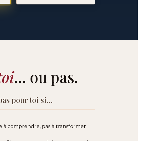
.
toi
… ou pas.
pas pour toi si…
e à comprendre, pas à transformer