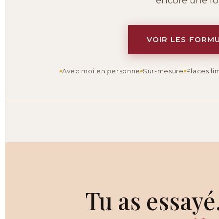
encore une foi
VOIR LES FORM
Avec moi en personne
Sur-mesure
Places li
Tu as essayé